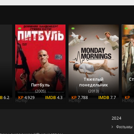
2024
2025
Тяжелый
Ст
Питбуль
понедельник
(2005)
(2013)
6.2
4.929
4.3
7.788
7.7
HDRip
HDRip
HDRip
2024
Фильмы 