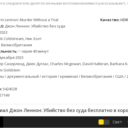
вестерн
СССР
Бельгия
1954
1977
и и следователи делятся личными воспоминаниями и рассказывают,
военный
Австралия
Болгария
1955
1978
детектив
Австрия
Бразилия
1956
1980
hn Lennon: Murder Without a Trial
Качество:
HDR
документальный
Азербайджан
Великобритания
1957
1982
):
Джон Леннон: Убийство без суда
лых
драма
Аргентина
Германия
1958
1984
2023
альный
история
Багамы
Греция
1959
1989
b Coldstream, Ник Холт
 Великобритания
комедия
Беларусь
Дания
1960
1996
льность:
~ серия 40 минут
криминал
Бельгия
Казахстан
1961
1997
декабря 2023
мелодрама
Болгария
Канада
1963
1998
р Сазерленд, Джек Дуглас, Charles Mcgowan, David Halleran, Barbara Ka
етражка
приключения
Бразилия
Китай
1964
2000
i Goldstein
семейный
Великобритания
Корея Южная
1965
2002
ы / документальный / история / криминал / Великобритания / США / 
а
спорт
Венгрия
Мексика
1966
2003
:
5424528
триллер
Вьетнам Северный
Польша
1967
2004
27149
ужасы
Германия (ГДР)
Португалия
1968
2005
ния
фантастика
Германия (ФРГ)
Румыния
1969
2006
иал Джон Леннон: Убийство без суда бесплатно в хор
фэнтези
Гонконг
Турция
1970
2007
музыка
Греция
Франция
1971
2008
Свет
Грузия
Швеция
1972
2009