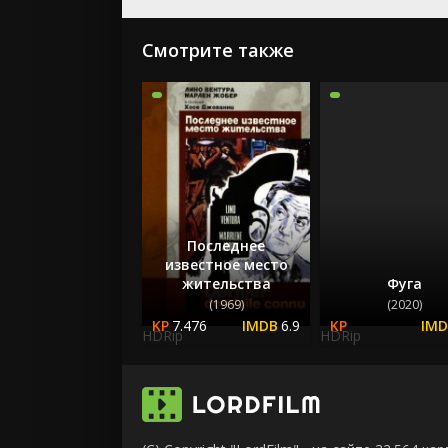
Смотрите также
Последнее
известное место
жительства
Фуга
(1969)
(2020)
7.476
6.9
HDRip
HDRip