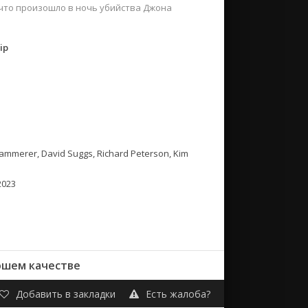
 что произошло в ночь убийства Джона
ip
mmerer, David Suggs, Richard Peterson, Kim
2023
ошем качестве
Добавить в закладки
Есть жалоба?