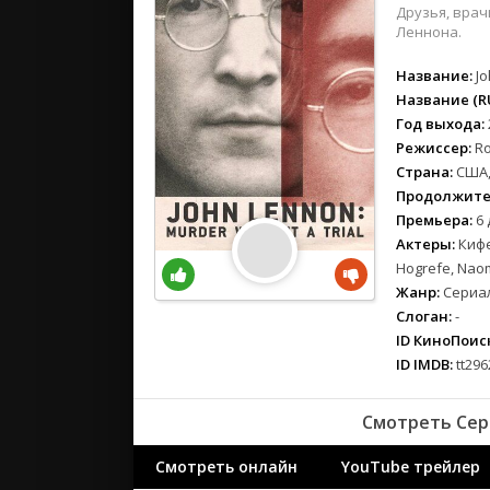
вестерн
Друзья, врач
военный
Леннона.
детектив
Название:
Jo
детский
Название (RU
для взрос
Год выхода:
документ
Режиссер:
Ro
Страна:
США,
история
Продолжите
драма
Премьера:
6 
комедия
Актеры:
Кифе
коротком
Hogrefe, Naom
криминал
Жанр:
Сериал
мелодрам
Слоган:
-
ID КиноПоиск
музыка
ID IMDB:
tt296
мюзикл
приключе
Смотреть Сер
семейный
спорт
Смотреть онлайн
YouTube трейлер
триллер