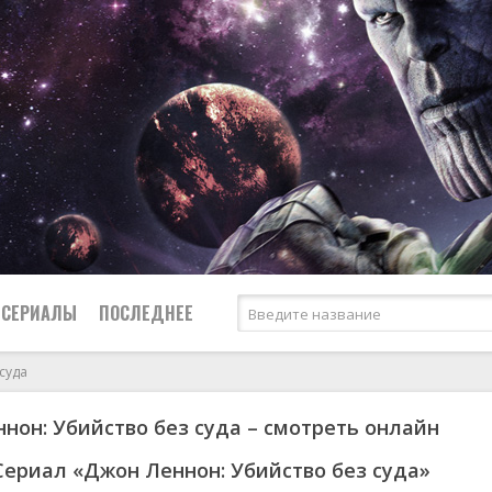
СЕРИАЛЫ
ПОСЛЕДНЕЕ
суда
нон: Убийство без суда – смотреть онлайн
я
биография
Россия
Австралия
1952
1955
боевик
США
Аргентина
1953
1963
Сериал «Джон Леннон: Убийство без суда»