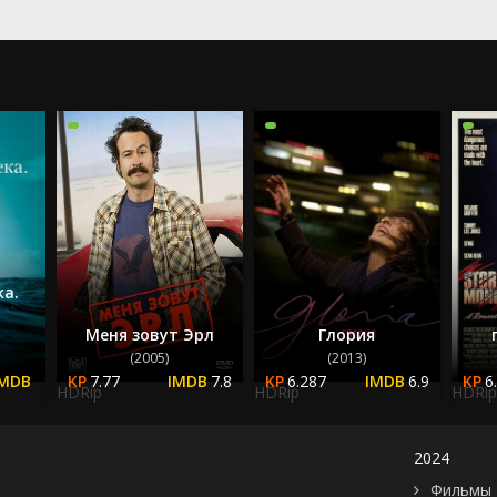
2024
2025
ка.
Меня зовут Эрл
Глория
(2005)
(2013)
7.77
7.8
6.287
6.9
6
HDRip
HDRip
HDRip
2024
Фильмы 