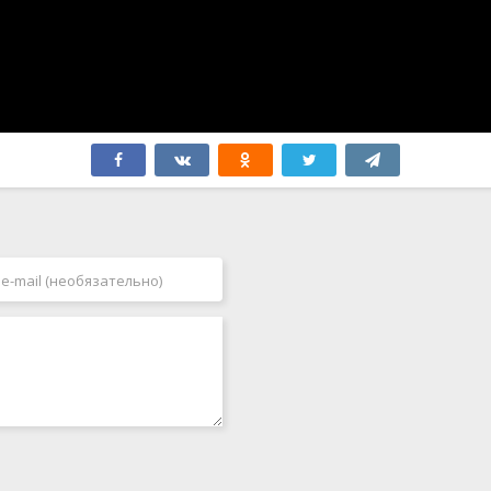
Филиппины
2007
Финляндия
2008
Франция
2009
Хорватия
2010
Чад
2011
Чехия
2012
Чехословакия
2013
Чили
2014
Швейцария
2015
Швеция
2016
ЮАР
2017
Япония
2018
2019
2020
2021
2022
2023