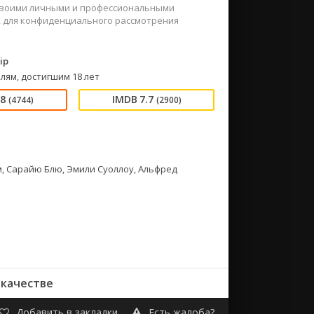
 своими личными и профессиональными
, для конфиденциального рассмотрения
ip
лям, достигшим 18 лет
88
7.7
(4744)
(2900)
м, Сарайю Блю, Эмили Суоллоу, Альфред
 качестве
Добавить в закладки
Есть жалоба?