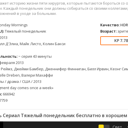
вестерн
СССР
Бельгия
1954
1977
кажет историю жизни пяти хирургов, которые пытаются бороться со
военный
Австралия
Болгария
1955
1978
и. Каждый понедельник они должны собираться со своими коллегами
ожнений в уходе за больными.
детектив
Австрия
Бразилия
1956
1980
документальный
Азербайджан
Великобритания
1957
1982
onday Mornings
Качество:
HDR
лых
драма
Аргентина
Германия
1958
1984
):
Тяжелый понедельник
Возраст:
зрите
2013
альный
история
Багамы
Греция
1959
1989
7.7
лл Д'Элиа, Майк Листо, Колин Бакси
комедия
Беларусь
Дания
1960
1996
криминал
Бельгия
Казахстан
1961
1997
льность:
~ серия 43 минуты
мелодрама
Болгария
Канада
1963
1998
февраля 2013
етражка
приключения
Бразилия
Китай
1964
2000
 Реймз, Джейми Бамбер, Дженнифер Финниган, Билл Ирвин, Кеонг Си
семейный
Великобритания
Корея Южная
1965
2002
elle Dreben, Валери Махаффи
ы / драма / США / 2013
а
спорт
Венгрия
Мексика
1966
2003
ment day comes once a week»
триллер
Вьетнам Северный
Польша
1967
2004
:
666942
ужасы
Германия (ГДР)
Португалия
1968
2005
7759
ния
фантастика
Германия (ФРГ)
Румыния
1969
2006
фэнтези
Гонконг
Турция
1970
2007
 Сериал Тяжелый понедельник бесплатно в хорошем
музыка
Греция
Франция
1971
2008
Свет
Грузия
Швеция
1972
2009