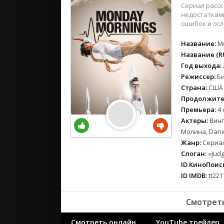
вестерн
Сериал расс
военный
недостаткам
ошибок и осл
детектив
детский
Название:
M
для взрос
Название (RU
Год выхода:
документ
Режиссер:
Би
история
Страна:
США
драма
Продолжите
комедия
Премьера:
4 
коротком
Актеры:
Винг
криминал
Молина, Dani
Жанр:
Сериал
мелодрам
Слоган:
«Judg
музыка
ID КиноПоиск
мюзикл
ID IMDB:
tt221
приключе
семейный
Смотреть
спорт
Смотреть онлайн
YouTube трейлер
триллер