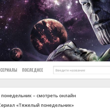
СЕРИАЛЫ
ПОСЛЕДНЕЕ
понедельник – смотреть онлайн
я
биография
Россия
Австралия
1952
1955
боевик
США
Аргентина
1953
1963
Сериал «Тяжелый понедельник»