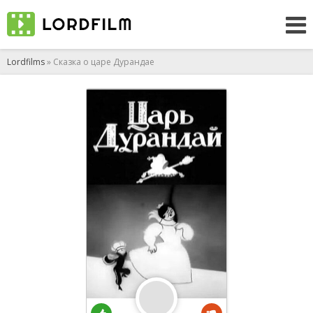
Lordfilms
» Сказка о царе Дурандае