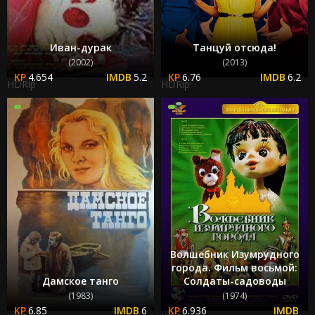
Иван-дурак
Танцуй отсюда!
(2002)
(2013)
4.654
5.2
6.76
6.2
HDRip
HDRip
Волшебник Изумрудного
города. Фильм восьмой:
Дамское танго
Солдаты-садоводы
(1983)
(1974)
6.85
6
6.936