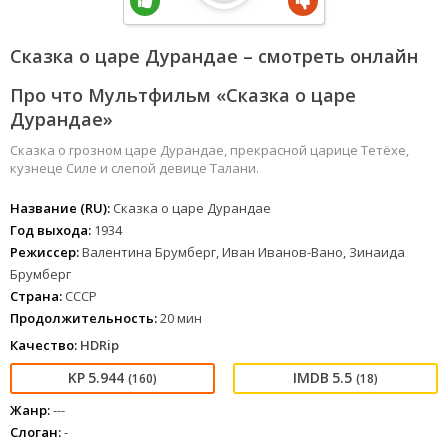
Сказка о царе Дурандае – смотреть онлайн
Про что Мультфильм «Сказка о царе
Дурандае»
Сказка о грозном царе Дурандае, прекрасной царице Тетёхе,
кузнеце Силе и слепой девице Талани.
Название (RU):
Сказка о царе Дурандае
Год выхода:
1934
Режиссер:
Валентина Брумберг, Иван Иванов-Вано, Зинаида
Брумберг
Страна:
СССР
Продолжительность:
20 мин
Качество:
HDRip
5.944
5.5
(160)
(18)
Жанр:
---
Слоган:
-