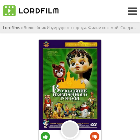
Lordfilms
» Волшебник Изумрудного города. Фильм восьмой: Солдаты-садоводы