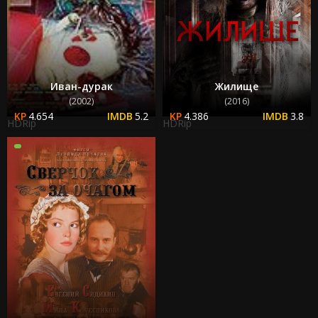
Иван-дурак
Жилище
(2002)
(2016)
4.654
5.2
4.386
3.8
HDRip
HDRip