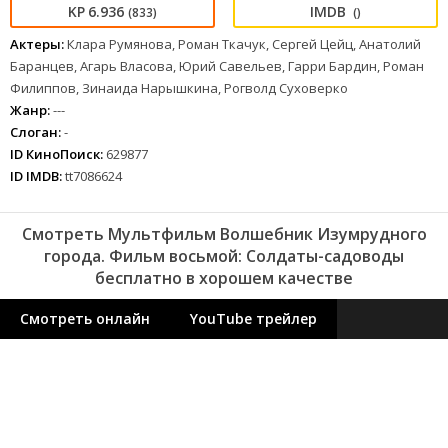
6.936
(833)
()
Актеры:
Клара Румянова, Роман Ткачук, Сергей Цейц, Анатолий
Баранцев, Агарь Власова, Юрий Савельев, Гарри Бардин, Роман
Филиппов, Зинаида Нарышкина, Рогволд Суховерко
Жанр:
---
Слоган:
-
ID КиноПоиск:
629877
ID IMDB:
tt7086624
Смотреть Мультфильм Волшебник Изумрудного
города. Фильм восьмой: Солдаты-садоводы
бесплатно в хорошем качестве
Смотреть онлайн
YouTube трейлер