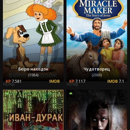
Бюро находок
Чудотворец
(1984)
(2000)
7.581
7.117
7.1
HDRip
HDRip