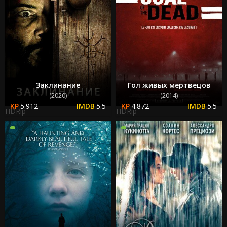
Заклинание
Гол живых мертвецов
(2020)
(2014)
5.912
5.5
4.872
5.5
HDRip
HDRip