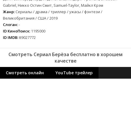
Gabriel, Никко Остин Смит, Samuel-Taylor, Майкл Крэм
Жанр:
Сериалы / драма / триллер / ужасы / фэнтези /
Великобритания / США / 2019
Слоган:
-
ID КиноПоиск:
1195000
ID IMDB:
tt9027772
Смотреть Сериал Берёза бесплатно в хорошем
качестве
Смотреть онлайн
YouTube трейлер