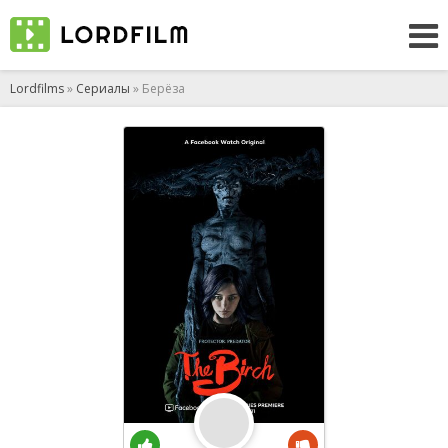
Lordfilms
»
Сериалы
» Берёза