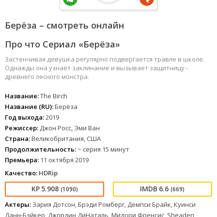
Берёза – смотреть онлайн
Про что Сериал «Берёза»
Застенчивая девушка регулярно подвергается травле в школе.
Однажды она узнаёт заклинание и вызывает защитницу -
древнего лесного монстра.
Название:
The Birch
Название (RU):
Берёза
Год выхода:
2019
Режиссер:
Джон Росс, Эми Ван
Страна:
Великобритания, США
Продолжительность:
~ серия 15 минут
Премьера:
11 октября 2019
Качество:
HDRip
5.908
6.6
(1090)
(669)
Актеры:
Зария Дотсон, Брэди Ромберг, Демпси Брайк, Куинси
Данн-Бэйкер, Джордин ДиНаталь, Мидори Френсис, Sheaden