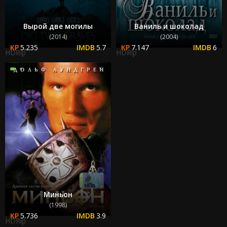
Вырой две могилы
Ваниль и шоколад
(2014)
(2004)
5.235
5.7
7.147
6
HDRip
HDRip
Миньон
(1998)
5.736
3.9
HDRip