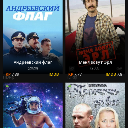
Андреевский флаг
Меня зовут Эрл
(2020)
(2005)
7.89
7.77
7.8
HDRip
HDRip