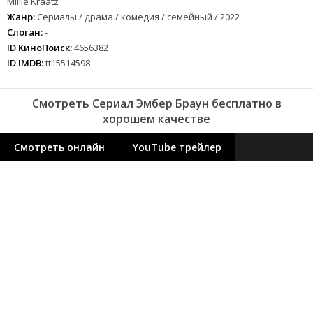
Millie Kraatz
Жанр:
Сериалы / драма / комедия / семейный / 2022
Слоган:
-
ID КиноПоиск:
4656382
ID IMDB:
tt15514598
Смотреть Сериал Эмбер Браун бесплатно в
хорошем качестве
Смотреть онлайн
YouTube трейлер