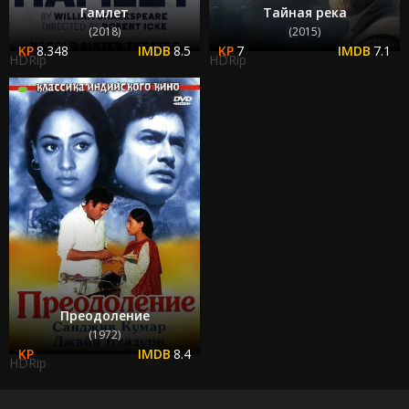
Гамлет
Тайная река
(2018)
(2015)
8.348
8.5
7
7.1
HDRip
HDRip
Преодоление
(1972)
8.4
HDRip