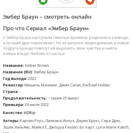
Эмбер Браун – смотреть онлайн
Про что Сериал «Эмбер Браун»
У Эмбер Браун наступили тяжелые времена: родители в разводе,
а лучший друг переезжает. Но ее рисунки, видеодневник и новая
подруга Брэнди помогут ей выразить свои чувства и найти
в мире вокруг любовь и счастье.
Название:
Amber Brown
Название (RU):
Эмбер Браун
Год выхода:
2022
Режиссер:
Мишель Мэннинг, Джин Сагал, Rachael Holder
Страна:
-
Продолжительность:
~ серия 25 минут
Премьера:
29 июля 2022
Качество:
HDRip
Актеры:
Карсин Роуз, Лилиана Иноуэ, Дэрин Брукс, Сара Дрю,
Эшли Уильямс, Майкл Ё, Джошуа Гэллап, Бо Харт, Luna-Marie Katich,