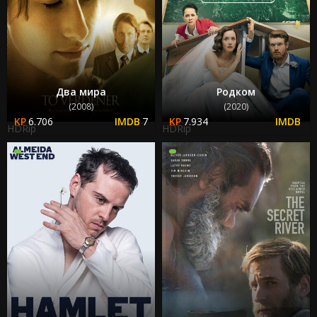
Два мира
Родком
(2008)
(2020)
6.706
7
7.934
HDRip
HDRip