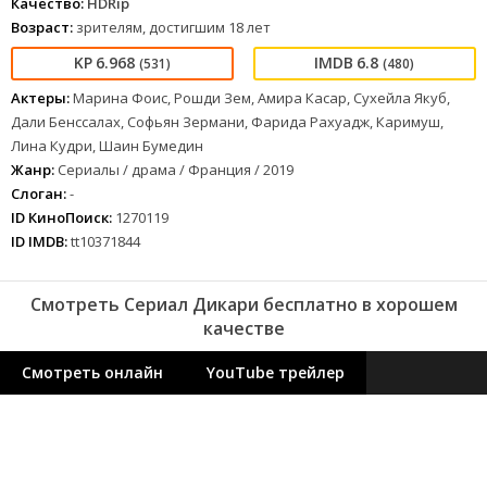
Качество:
HDRip
Возраст:
зрителям, достигшим 18 лет
6.968
6.8
(531)
(480)
Актеры:
Марина Фоис, Рошди Зем, Амира Касар, Сухейла Якуб,
Дали Бенссалах, Софьян Зермани, Фарида Рахуадж, Каримуш,
Лина Кудри, Шаин Бумедин
Жанр:
Сериалы / драма / Франция / 2019
Слоган:
-
ID КиноПоиск:
1270119
ID IMDB:
tt10371844
Смотреть Сериал Дикари бесплатно в хорошем
качестве
Смотреть онлайн
YouTube трейлер