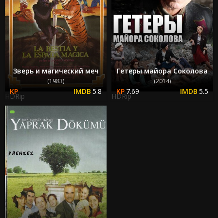
Зверь и магический меч
Гетеры майора Соколова
(1983)
(2014)
5.8
7.69
5.5
HDRip
HDRip