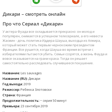
Дикари – смотреть онлайн
Про что Сериал «Дикари»
У актера Фуада все складывается прекрасно: он молод и
популярен, снимается в успешном телесериале, а его невеста
Жасмин - дочь политика Иддера Шауша, выходца из Алжира,
который может стать первым чернокожим президентом
Франции. Все рушится, когда Шауша во время встречи с
избирателями пытаются убить. Семьи ссорятся, а жизнь Фауда и
вовсе оказывается на грани краха. Тогда он решает
самостоятельно расследовать случившееся покушение.
Название:
Les sauvages
Название (RU):
Дикари
Год выхода:
2019
Режиссер:
Ребекка Злотовски
Страна:
Франция
Продолжительность:
~ серия 50 минут
Премьера:
23 сентября 2019