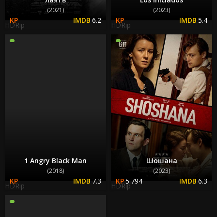
(2021)
(2023)
6.2
5.4
HDRip
HDRip
1 Angry Black Man
Шошана
(2018)
(2023)
7.3
5.794
6.3
HDRip
HDRip