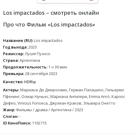
Los impactados – смотреть онлайн
Про что Фильм «Los impactados»
Название (RU):
Los impactados
Год выхода:
2023
Режиссер:
Лусия Пуэнсо
Страна:
Аргентина
Продолжительность:
1 ч 30 мин
Премьера:
28 сентября 2023
Качество:
HDRip
Актеры:
Мариана Ди Джироламо, Герман Палашиос, Гильермо
Пфенинг, Осмар Нуньес, Мариана Ангилери, Emma Anró, Карлос
Дефео, Vinicius Fonseca, Джулиан Краков, Эльвира Онетто
Жанр:
Фильмы / драма / Аргентина / 2023
Слоган:
-
ID КиноПоиск:
1192715