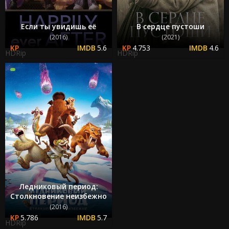
Если ты увидишь её
В сердце пустоши
(2016)
(2021)
5.6
4.753
4.6
HDRip
HDRip
Ледниковый период:
Столкновение неизбежно
(2016)
5.786
5.7
HDRip