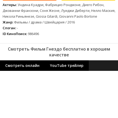
Актеры:
Ундина Куадри, Фабрицио Ронджоне, Диего Рибон,
Джованни Франзони, Соня Жесне, Луиджи Диберти, Нелло Маския,
Никола Риньянезе, Giosia Gilardi, Giovanni Paolo Bortone
Жанр:
Фильмы / драма / Швейцария / 2016
Слоган:
-
ID КиноПоиск:
986496
Смотреть Фильм Гнездо бесплатно в хорошем
качестве
Смотреть онлайн
YouTube трейлер