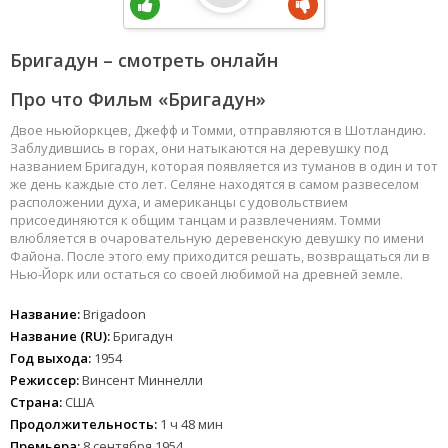
Бригадун – смотреть онлайн
Про что Фильм «Бригадун»
Двое ньюйоркцев, Джефф и Томми, отправляются в Шотландию.
Заблудившись в горах, они натыкаются на деревушку под
названием Бригадун, которая появляется из туманов в один и тот
же день каждые сто лет. Селяне находятся в самом развеселом
расположении духа, и американцы с удовольствием
присоединяются к общим танцам и развлечениям. Томми
влюбляется в очаровательную деревенскую девушку по имени
Файона. После этого ему приходится решать, возвращаться ли в
Нью-Йорк или остаться со своей любимой на древней земле.
Название:
Brigadoon
Название (RU):
Бригадун
Год выхода:
1954
Режиссер:
Винсент Миннелли
Страна:
США
Продолжительность:
1 ч 48 мин
Премьера:
8 сентября 1954