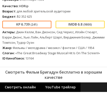
Качество:
HDRip
Возраст:
для любой зрительской аудитории
Бюджет:
$2 352 625
6.739
6.8
(241)
(9800)
Актеры:
Джин Келли, Ван Джонсон, Сид Черисс, Илэйн Стюарт,
Бэрри Джонс, Хью Лэйн, Альберт Шарп, Вирджиния Болер, Джимми
Томпсон, Тудор Оуэн
Жанр:
Фильмы / мелодрама / мюзикл / фэнтези / США / 1954
Слоган:
«The Great Broadway Stage Musical Hit Is On The Screen!»
ID КиноПоиск:
13164
Смотреть Фильм Бригадун бесплатно в хорошем
качестве
Смотреть онлайн
YouTube трейлер