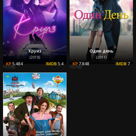
Круиз
Один день
(2018)
(2011)
5.484
5.4
7.848
7
HDRip
HDRip