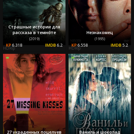
Страшные истории для
рассказа в темноте
Незнакомец
(2019)
(1995)
6.318
6.2
6.558
5.2
HDRip
HDRip
27 украденных поцелуев
Ваниль и шоколад