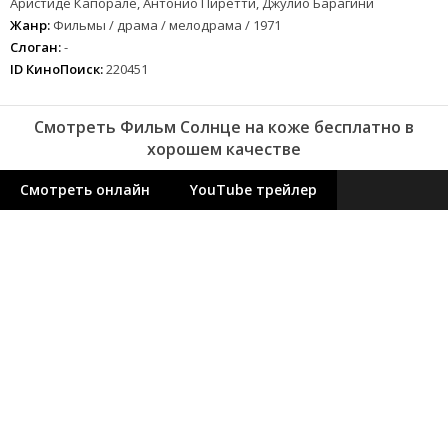
Аристиде Капорале, Антонио Пиретти, Джулио Барагини
Жанр:
Фильмы / драма / мелодрама / 1971
Слоган:
-
ID КиноПоиск:
220451
Смотреть Фильм Солнце на коже бесплатно в
хорошем качестве
Смотреть онлайн
YouTube трейлер