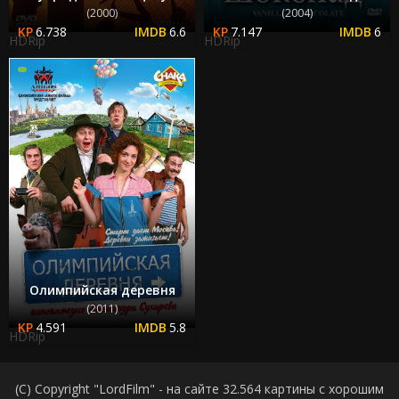
(2000)
(2004)
6.738
6.6
7.147
6
HDRip
HDRip
Олимпийская деревня
(2011)
4.591
5.8
HDRip
(C) Copyright "LordFilm" - на сайте 32.564 картины с хорошим