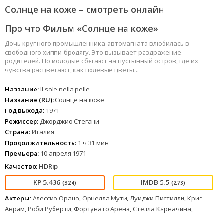
Солнце на коже – смотреть онлайн
Про что Фильм «Солнце на коже»
Дочь крупного промышленника-автомагната влюбилась в
свободного хиппи-бродягу. Это вызывает раздражение
родителей. Но молодые сбегают на пустынный остров, где их
чувства расцветают, как полевые цветы...
Название:
Il sole nella pelle
Название (RU):
Солнце на коже
Год выхода:
1971
Режиссер:
Джорджио Стегани
Страна:
Италия
Продолжительность:
1 ч 31 мин
Премьера:
10 апреля 1971
Качество:
HDRip
5.436
5.5
(324)
(273)
Актеры:
Алессио Орано, Орнелла Мути, Луиджи Пистилли, Крис
Аврам, Роби Руберти, Фортунато Арена, Стелла Карначина,