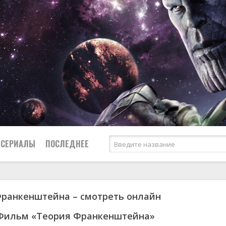
СЕРИАЛЫ
ПОСЛЕДНЕЕ
ранкенштейна – смотреть онлайн
я
биография
Россия
Австралия
1952
1955
боевик
США
Аргентина
1953
1963
 Фильм «Теория Франкенштейна»