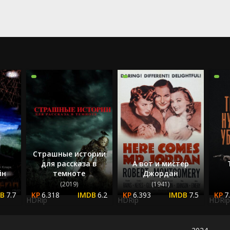
2024
2025
Страшные истории
для рассказа в
А вот и мистер
йн
темноте
Джордан
(2019)
(1941)
7.7
6.318
6.2
6.393
7.5
7
HDRip
HDRip
HDRip