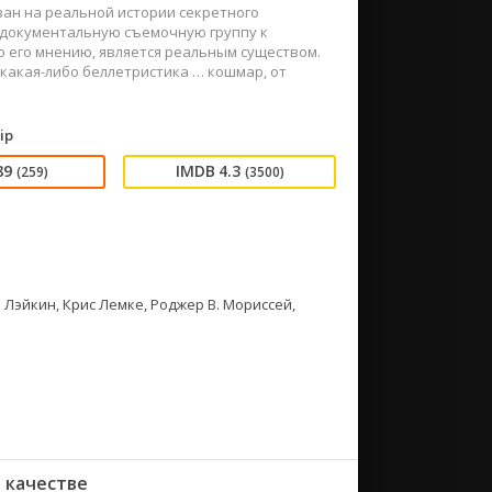
ван на реальной истории секретного
 документальную съемочную группу к
о его мнению, является реальным существом.
 какая-либо беллетристика … кошмар, от
ip
89
4.3
(259)
(3500)
 Лэйкин, Крис Лемке, Роджер В. Мориссей,
 качестве