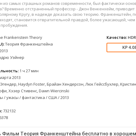
вестерн
СССР
Бельгия
1954
1977
ин из самых страшных романов современности, был фактически осно
военный
Австралия
Болгария
1955
1978
а? Временно отстраненный профессор - Джон Венкенхейм, приводит
лярному Кругу, в надежде доказать свою теорию. Франкенштейн, п
детектив
Австрия
Бразилия
1956
1980
находят, становится отвратительной правдой, более ужасающей, чем
документальный
Азербайджан
Великобритания
1957
1982
 пробуждения.
лых
драма
Аргентина
Германия
1958
1984
he Frankenstein Theory
Качество:
HDR
альный
история
Багамы
Греция
1959
1989
):
Теория Франкенштейна
4.0
комедия
Беларусь
Дания
1960
1996
2013
криминал
Бельгия
Казахстан
1961
1997
ндрю Уэйнер
мелодрама
Болгария
Канада
1963
1998
льность:
1 ч 27 мин
етражка
приключения
Бразилия
Китай
1964
2000
марта 2013
семейный
Великобритания
Корея Южная
1965
2002
Эгендер, Haydyn Foster, Брайан Хендерсон, Люк Гейссбухлер, Кристин
а
спорт
Венгрия
Мексика
1966
2003
рфи, Хэзер Стивенс, Dawn Wiercinski
триллер
Вьетнам Северный
Польша
1967
2004
 / ужасы / фантастика / США / 2013
ужасы
Германия (ГДР)
Португалия
1968
2005
:
732132
ния
фантастика
Германия (ФРГ)
Румыния
1969
2006
6378
фэнтези
Гонконг
Турция
1970
2007
музыка
Греция
Франция
1971
2008
 Фильм Теория Франкенштейна бесплатно в хорошем
Грузия
Швеция
1972
2009