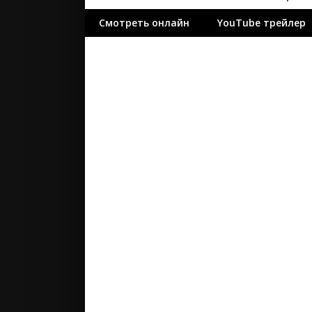
ужасы
Смотреть онлайн
YouTube трейлер
фантасти
фильм-ну
фэнтези