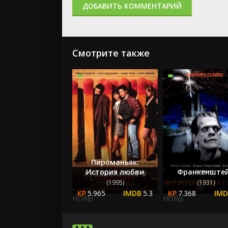
ДОБАВИТЬ КОММЕНТАРИЙ
Смотрите также
Пироманьяк:
История любви
Франкенште
(1995)
(1931)
5.965
5.3
7.368
HDRip
HDRip