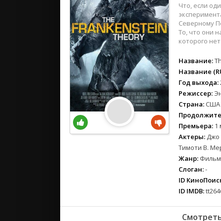
вестерн
Что, если од
военный
эксперимент
Северному По
детектив
То, что они 
детский
которого нет
для взрос
Название:
T
документ
Название (RU
история
Год выхода:
драма
Режиссер:
Э
комедия
Страна:
США
Продолжите
коротком
Премьера:
1 
криминал
Актеры:
Джо 
мелодрам
Тимоти В. Ме
музыка
Жанр:
Фильмы
мюзикл
Слоган:
-
ID КиноПоиск
приключе
ID IMDB:
tt264
семейный
спорт
Смотреть
триллер