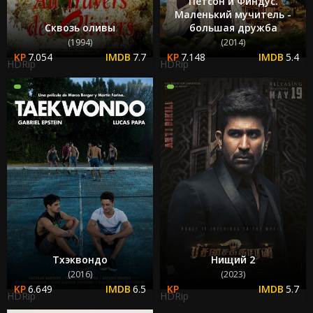
Петсон и Финдус.
Маленький мучитель -
Сквозь оливы
большая дружба
(1994)
(2014)
7.054
7.7
7.148
5.4
HDRip
HDRip
Тхэквондо
Нищий 2
(2016)
(2023)
6.649
6.5
5.7
HDRip
HDRip