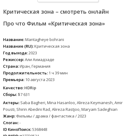
Критическая зона – смотреть онлайн
Про что Фильм «Критическая зона»
Название:
Mantagheye bohrani
Название (RU):
Критическая зона
Год выхода:
2023
Режиссер:
Али Ахмадзаде
Страна:
Иран, Германия
Продолжительность:
1 ч 39 мин
Премьера:
10 августа 2023
Качество:
HDRip
Сборы:
$7 631
Актеры:
Saba Bagheri, Mina Hasanloo, Alireza Keymanesh, Amir
Pousti, Shirin Abedini Rad, Alireza Rastjoo, Maryam Sadeghian
Жанр:
Фильмы / драма / фантастика / 2023
Слоган:
-
ID КиноПоиск:
5368448
ID IMDB:
tt27720531