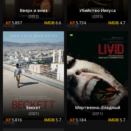
Вверх и вниз
Убийство Иисуса
(2012)
(2015)
5.897
6.6
5.734
4.7
HDRip
HDRip
Беккет
Мертвенно-бледный
(2021)
(2011)
5.816
5.7
5.184
5.7
HDRip
HDRip