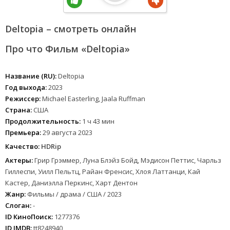
Deltopia – смотреть онлайн
Про что Фильм «Deltopia»
Название (RU):
Deltopia
Год выхода:
2023
Режиссер:
Michael Easterling, Jaala Ruffman
Страна:
США
Продолжительность:
1 ч 43 мин
Премьера:
29 августа 2023
Качество:
HDRip
Актеры:
Грир Грэммер, Луна Блэйз Бойд, Мэдисон Петтис, Чарльз
Гиллеспи, Уилл Пельтц, Райан Френсис, Хлоя Латтанци, Кай
Кастер, Даниэлла Перкинс, Харт Дентон
Жанр:
Фильмы / драма / США / 2023
Слоган:
-
ID КиноПоиск:
1277376
ID IMDB:
tt8248940