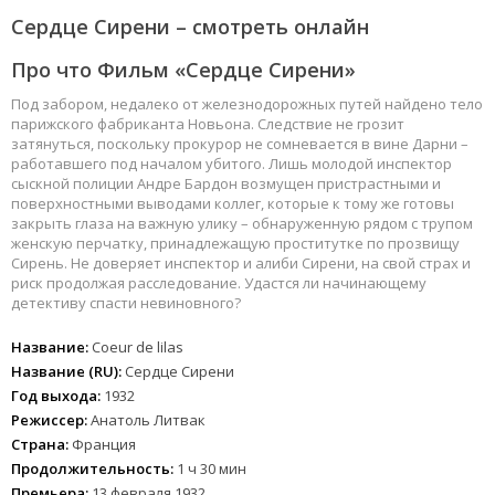
Сердце Сирени – смотреть онлайн
Про что Фильм «Сердце Сирени»
Под забором, недалеко от железнодорожных путей найдено тело
парижского фабриканта Новьона. Следствие не грозит
затянуться, поскольку прокурор не сомневается в вине Дарни –
работавшего под началом убитого. Лишь молодой инспектор
сыскной полиции Андре Бардон возмущен пристрастными и
поверхностными выводами коллег, которые к тому же готовы
закрыть глаза на важную улику – обнаруженную рядом с трупом
женскую перчатку, принадлежащую проститутке по прозвищу
Сирень. Не доверяет инспектор и алиби Сирени, на свой страх и
риск продолжая расследование. Удастся ли начинающему
детективу спасти невиновного?
Название:
Coeur de lilas
Название (RU):
Сердце Сирени
Год выхода:
1932
Режиссер:
Анатоль Литвак
Страна:
Франция
Продолжительность:
1 ч 30 мин
Премьера:
13 февраля 1932