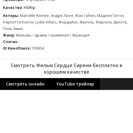
Качество:
HDRip
Актеры:
Marcelle Romée, Андре Люге, Жан Габен, Мадлен Гитти,
Карлотта Конти, Lydie Villars, Фордайсе, Фреэль, Марсель Делэтр,
Поль Амио
Жанр:
Фильмы / драма / криминал / Франция
Слоган:
-
ID КиноПоиск:
159654
Смотреть Фильм Сердце Сирени бесплатно в
хорошем качестве
Смотреть онлайн
YouTube трейлер