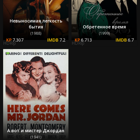
Невыносимая легкость
бытия
Обретенное время
(1988)
(1999)
7.307
7.2
6.713
6.7
HDRip
HDRip
А вот и мистер Джордан
(1941)