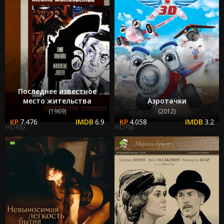
Последнее известное
место жительства
Аэротачки
(1969)
(2012)
7.476
6.9
4.058
3.2
HDRip
HDRip