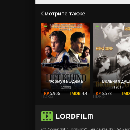
Смотрите также
Формула Эдема
Вольная ду
(2000)
(1931)
5.906
4.4
6.578
HDRip
HDRip
(C) Copyright "LordFilm" - на сайте 32.564 