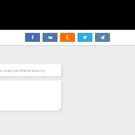
Филиппины
2007
Финляндия
2008
Франция
2009
Хорватия
2010
Чад
2011
Чехия
2012
Чехословакия
2013
Чили
2014
Швейцария
2015
Швеция
2016
ЮАР
2017
Япония
2018
2019
2020
2021
2022
2023