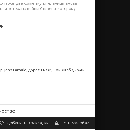
сопарке, две коллеги-учительницы вновь
та и ветерана войны Стивена, которому
ip
 John Fernald, Дороти Блэк, Эми Далби, Джек
честве
Добавить в закладки
Есть жалоба?