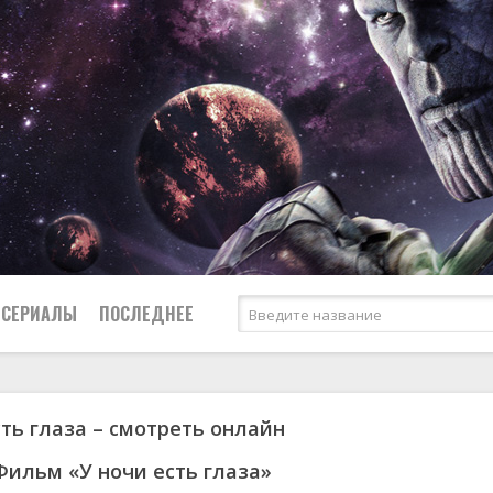
СЕРИАЛЫ
ПОСЛЕДНЕЕ
сть глаза – смотреть онлайн
я
биография
Россия
Австралия
1952
1955
боевик
США
Аргентина
1953
1963
Фильм «У ночи есть глаза»