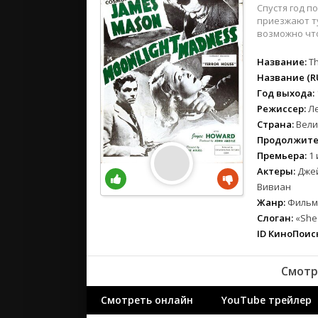
вестерн
Спустя год п
военный
приезжают ту
возможно что
детектив
детский
Название:
Th
для взрос
Название (RU
Год выхода:
документ
Режиссер:
Ле
история
Страна:
Вели
драма
Продолжите
комедия
Премьера:
1 
коротком
Актеры:
Джей
криминал
Вивиан
Жанр:
Фильмы
мелодрам
Слоган:
«She 
музыка
ID КиноПоиск
мюзикл
приключе
Смотр
семейный
спорт
Смотреть онлайн
YouTube трейлер
триллер