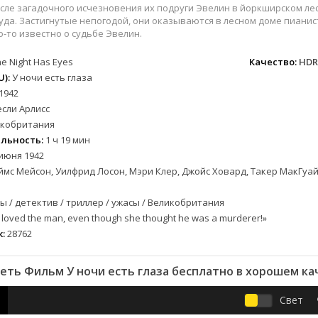
вестерн
СССР
Бельгия
1954
1977
осле загадочного исчезновения их подруги Эвелин в йоркширском ле
военный
Австралия
Болгария
1955
1978
да. Застигнутые непогодой, они оказываются в лесном доме пианис
-то известно о судьбе Эвелин.
детектив
Австрия
Бразилия
1956
1980
документальный
Азербайджан
Великобритания
1957
1982
e Night Has Eyes
Качество:
HDR
лых
драма
Аргентина
Германия
1958
1984
):
У ночи есть глаза
1942
альный
история
Багамы
Греция
1959
1989
сли Арлисс
комедия
Беларусь
Дания
1960
1996
кобритания
криминал
Бельгия
Казахстан
1961
1997
льность:
1 ч 19 мин
мелодрама
Болгария
Канада
1963
1998
июня 1942
етражка
приключения
Бразилия
Китай
1964
2000
мс Мейсон, Уилфрид Лосон, Мэри Клер, Джойс Ховард, Такер МакГуайр,
семейный
Великобритания
Корея Южная
1965
2002
 / детектив / триллер / ужасы / Великобритания
а
спорт
Венгрия
Мексика
1966
2003
loved the man, even though she thought he was a murderer!»
триллер
Вьетнам Северный
Польша
1967
2004
:
28762
ужасы
Германия (ГДР)
Португалия
1968
2005
ния
фантастика
Германия (ФРГ)
Румыния
1969
2006
еть Фильм У ночи есть глаза бесплатно в хорошем ка
фэнтези
Гонконг
Турция
1970
2007
музыка
Греция
Франция
1971
2008
Свет
Грузия
Швеция
1972
2009