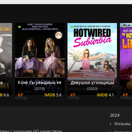
2024
2025
ша
Если ты увидишь её
Девушки-угонщицы
(2016)
(2020)
6.6
5.6
4.1
HDRip
HDRip
HDRip
2024
Фильмы 
картины с хорошим HD качеством.