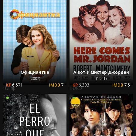
Официантка
А вот и мистер Джордан
(2007)
(1941)
6.571
7
6.393
7.5
HDRip
HDRip