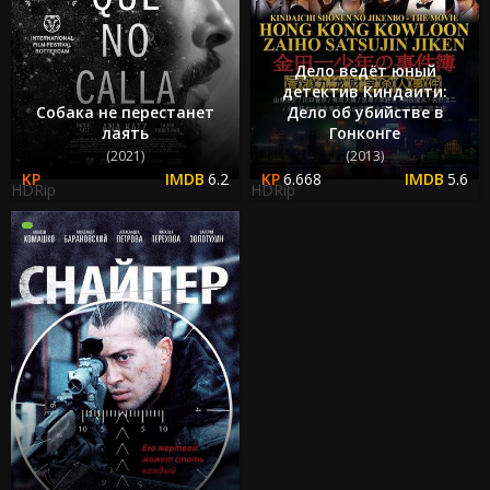
Дело ведёт юный
детектив Киндаити:
Собака не перестанет
Дело об убийстве в
лаять
Гонконге
(2021)
(2013)
6.2
6.668
5.6
HDRip
HDRip