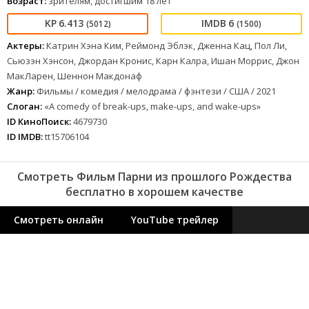
Возраст:
зрителям, достигшим 18 лет
6.413
6
(5012)
(1500)
Актеры:
Катрин Хэна Ким, Реймонд Эблэк, Дженна Кац, Пол Ли,
Сьюзэн Хэнсон, Джордан Кронис, Карн Калра, Ишан Моррис, Джон
МакЛарен, Шеннон Макдонаф
Жанр:
Фильмы / комедия / мелодрама / фэнтези / США / 2021
Слоган:
«A comedy of break-ups, make-ups, and wake-ups»
ID КиноПоиск:
4679730
ID IMDB:
tt15706104
Смотреть Фильм Парни из прошлого Рождества
бесплатно в хорошем качестве
Смотреть онлайн
YouTube трейлер