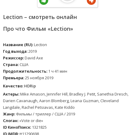
Lection – смотреть онлайн
Про что Фильм «Lection»
Название (RU):
Lection
Год выхода:
2019
Режиссер:
David Axe
Страна:
США
Продолжительность:
1 ч 41 мин
Премьера:
25 ноября 2019
Качество:
HDRip
Актеры:
Mike Amason, Jennifer Hill, Bradley J. Petit, Sanethia Dresch,
Darien Cavanaugh, Aaron Blomberg, Leana Guzman, Cleveland
Langdale, Rachel Petsiavas, Kate Kiddo
Жанр:
Фильмы / триллер / США / 2019
Слоган:
«Vote or die»
ID КиноПоиск:
1321825
ID IMDB:
tt11290698