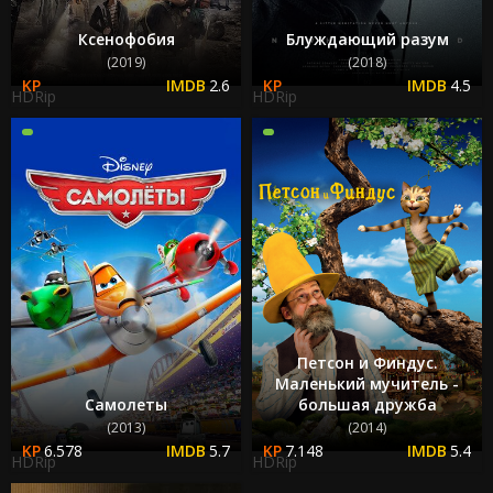
Ксенофобия
Блуждающий разум
(2019)
(2018)
2.6
4.5
HDRip
HDRip
Петсон и Финдус.
Маленький мучитель -
Самолеты
большая дружба
(2013)
(2014)
6.578
5.7
7.148
5.4
HDRip
HDRip