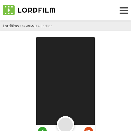
Lordfilms
»
Фильмы
» Lection