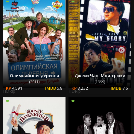
Олимпийская деревня
Джеки Чан: Мои трюки
(2011)
(1999)
4.591
5.8
8.232
7.6
HDRip
HDRip