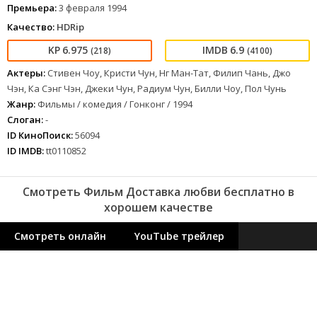
Премьера:
3 февраля 1994
Качество:
HDRip
6.975
6.9
(218)
(4100)
Актеры:
Стивен Чоу, Кристи Чун, Нг Ман-Тат, Филип Чань, Джо
Чэн, Ка Сэнг Чэн, Джеки Чун, Радиум Чун, Билли Чоу, Пол Чунь
Жанр:
Фильмы / комедия / Гонконг / 1994
Слоган:
-
ID КиноПоиск:
56094
ID IMDB:
tt0110852
Смотреть Фильм Доставка любви бесплатно в
хорошем качестве
Смотреть онлайн
YouTube трейлер