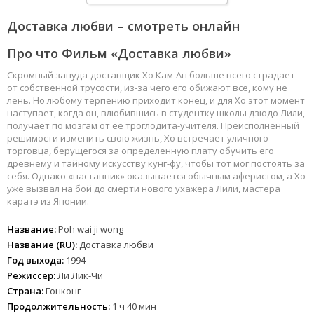
Доставка любви – смотреть онлайн
Про что Фильм «Доставка любви»
Cкромный зануда-доставщик Хо Кам-Ан больше всего страдает
от собственной трусости, из-за чего его обижают все, кому не
лень. Но любому терпению приходит конец, и для Хо этот момент
наступает, когда он, влюбившись в студентку школы дзюдо Лили,
получает по мозгам от ее троглодита-учителя. Преисполненный
решимости изменить свою жизнь, Хо встречает уличного
торговца, берущегося за определенную плату обучить его
древнему и тайному искусству кунг-фу, чтобы тот мог постоять за
себя. Однако «наставник» оказывается обычным аферистом, а Хо
уже вызвал на бой до смерти нового ухажера Лили, мастера
каратэ из Японии.
Название:
Poh wai ji wong
Название (RU):
Доставка любви
Год выхода:
1994
Режиссер:
Ли Лик-Чи
Страна:
Гонконг
Продолжительность:
1 ч 40 мин