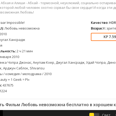
вестерн
СССР
Бельгия
1954
1977
я Абхая и Алиши - Абхай - тормозной, неуклюжий, социально оспари
военный
Австралия
Болгария
1955
1978
 которой любой человек охотно сорвал бы свое сердце! И когда эти д
Невозможная Любовь!
детектив
Австрия
Бразилия
1956
1980
документальный
Азербайджан
Великобритания
1957
1982
aar Impossible!
Качество:
HDR
лых
драма
Аргентина
Германия
1958
1984
):
Любовь невозможна
Возраст:
зрите
2010
альный
история
Багамы
Греция
1959
1989
7.5
жугал Хансрадж
комедия
Беларусь
Дания
1960
1996
ия
криминал
Бельгия
Казахстан
1961
1997
льность:
2 ч 21 мин
мелодрама
Болгария
Канада
1963
1998
января 2010
етражка
приключения
Бразилия
Китай
1964
2000
нка Чопра Джонас, Анупам Кхер, Джугал Хансрадж, Удай Чопра, Дино 
семейный
Великобритания
Корея Южная
1965
2002
, Арджун Саблок, Shivansu
 / комедия / мелодрама / 2010
а
спорт
Венгрия
Мексика
1966
2003
auty + 1 Geek = PI»
триллер
Вьетнам Северный
Польша
1967
2004
:
437675
ужасы
Германия (ГДР)
Португалия
1968
2005
1224
ния
фантастика
Германия (ФРГ)
Румыния
1969
2006
фэнтези
Гонконг
Турция
1970
2007
ть Фильм Любовь невозможна бесплатно в хорошем к
музыка
Греция
Франция
1971
2008
Свет
Грузия
Швеция
1972
2009