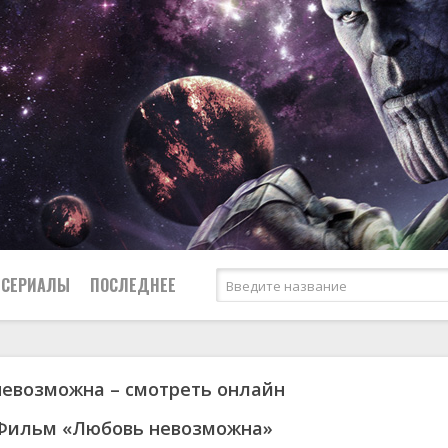
СЕРИАЛЫ
ПОСЛЕДНЕЕ
евозможна – смотреть онлайн
я
биография
Россия
Австралия
1952
1955
боевик
США
Аргентина
1953
1963
 Фильм «Любовь невозможна»