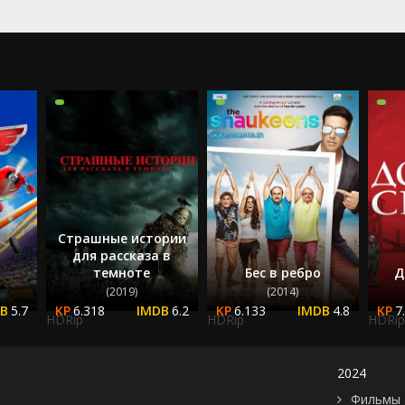
2024
2025
Страшные истории
для рассказа в
темноте
Бес в ребро
Д
(2019)
(2014)
5.7
6.318
6.2
6.133
4.8
7
HDRip
HDRip
HDRip
2024
Фильмы 