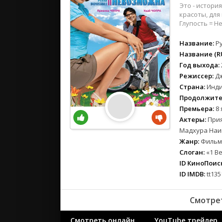
вестерн
Это - истори
военный
красоты, для
Глупость = 
детектив
детский
Название:
Py
для взрос
Название (RU
Год выхода:
документ
Режиссер:
Д
история
Страна:
Инд
драма
Продолжите
комедия
Премьера:
8 
коротком
Актеры:
Прия
криминал
Мадхура Наик
Жанр:
Фильмы
мелодрам
Слоган:
«1 Be
музыка
ID КиноПоиск
мюзикл
ID IMDB:
tt135
приключе
семейный
Смотре
спорт
Смотреть онлайн
YouTube трейлер
триллер