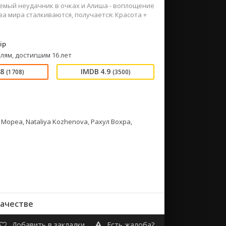
ваемый неудачник в очках и Алиша - воплощение
ва мира сталкиваются, получается: Красота +
ip
лям, достигшим 16 лет
98
4.9
(1708)
(3500)
Мореа, Nataliya Kozhenova, Рахул Вохра,
ачестве
Добавить в закладки
Есть жалоба?