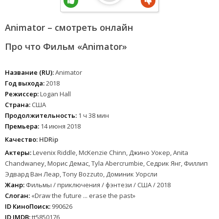
Animator – смотреть онлайн
Про что Фильм «Animator»
Название (RU):
Animator
Год выхода:
2018
Режиссер:
Logan Hall
Страна:
США
Продолжительность:
1 ч 38 мин
Премьера:
14 июня 2018
Качество:
HDRip
Актеры:
Levenix Riddle, McKenzie Chinn, Джино Уокер, Anita
Chandwaney, Морис Демас, Tyla Abercrumbie, Седрик Янг, Филлип
Эдвард Ван Леар, Tony Bozzuto, Доминик Уорсли
Жанр:
Фильмы / приключения / фэнтези / США / 2018
Слоган:
«Draw the future ... erase the past»
ID КиноПоиск:
990626
ID IMDB:
tt5850176