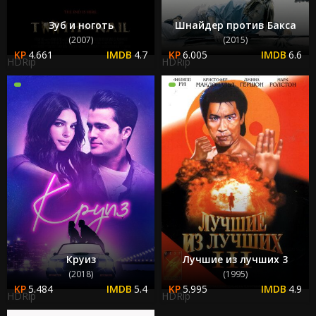
Зуб и ноготь
Шнайдер против Бакса
(2007)
(2015)
4.661
4.7
6.005
6.6
HDRip
HDRip
Круиз
Лучшие из лучших 3
(2018)
(1995)
5.484
5.4
5.995
4.9
HDRip
HDRip