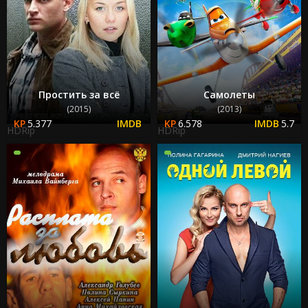
Простить за всё
Самолеты
(2015)
(2013)
5.377
6.578
5.7
HDRip
HDRip