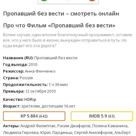
Пропавший без вести – смотреть онлайн
Про что Фильм «Пропавший без вести»
Волею случая, один вполне благополучный программист, оставив
все, что у него было в жизни, вынужден отправиться в путь. Но
куда ведет его эта дорога?
Название (RU):
Пропавший без вести
Год выхода:
2010
Режиссер:
Анна Фенченко
Страна:
Россия
Продолжительность:
1 ч 36 мин
Премьера:
12 октября 2010
Качество:
HDRip
Возраст:
зрителям, достигшим 16 лет
5.884
5.9
(642)
(63)
Актеры:
Андрей Филиппак, Расим Джафаров, Полина Каманина,
Людмила Героева, Юрис Лауциньш, Сергей Анисифоров, Альберт