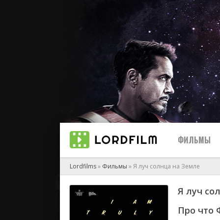
ФИЛЬМЫ
Lordfilms
»
Фильмы
» Я луч солнца на Земле
Я луч со
биографи
боевик
Про что 