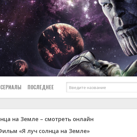
СЕРИАЛЫ
ПОСЛЕДНЕЕ
лнца на Земле – смотреть онлайн
я
биография
Россия
Австралия
1952
1955
боевик
США
Аргентина
1953
1963
Фильм «Я луч солнца на Земле»