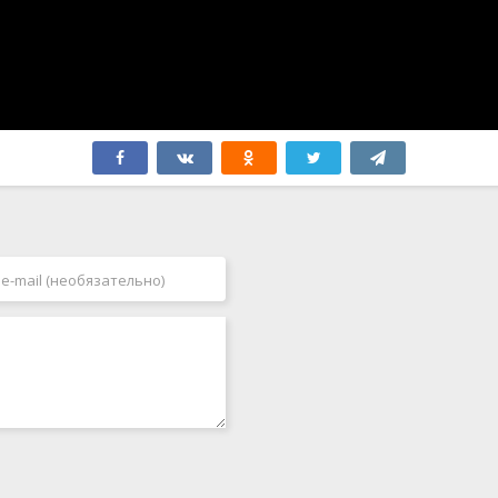
Филиппины
2007
Финляндия
2008
Франция
2009
Хорватия
2010
Чад
2011
Чехия
2012
Чехословакия
2013
Чили
2014
Швейцария
2015
Швеция
2016
ЮАР
2017
Япония
2018
2019
2020
2021
2022
2023