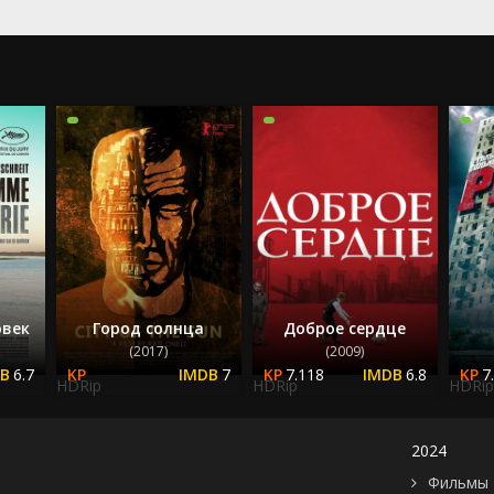
2024
2025
овек
Город солнца
Доброе сердце
(2017)
(2009)
6.7
7
7.118
6.8
7
HDRip
HDRip
HDRip
2024
Фильмы 