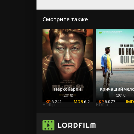
Смотрите также
Наркобарон
Кричащий чел
(2018)
(2010)
6.241
6.2
6.077
HDRip
HDRip