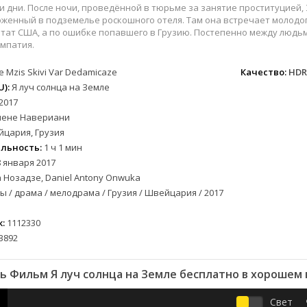
вестерн
СССР
Бельгия
1954
1977
и дни. После ночи, проведённой в тюрьме за занятие проституцией,
военный
Австралия
Болгария
1955
1978
оженный в подземелье роскошного отеля. Там она встречает молодо
тат США, а по ошибке попавшего в Грузию. Постепенно между людь
детектив
Австрия
Бразилия
1956
1980
мпатия.
документальный
Азербайджан
Великобритания
1957
1982
e Mzis Skivi Var Dedamicaze
Качество:
HDR
лых
драма
Аргентина
Германия
1958
1984
):
Я луч солнца на Земле
альный
история
Багамы
Греция
1959
1989
2017
комедия
Беларусь
Дания
1960
1996
лене Навериани
криминал
Бельгия
Казахстан
1961
1997
цария, Грузия
мелодрама
Болгария
Канада
1963
1998
льность:
1 ч 1 мин
етражка
приключения
Бразилия
Китай
1964
2000
 января 2017
 Нозадзе, Daniel Antony Onwuka
семейный
Великобритания
Корея Южная
1965
2002
 / драма / мелодрама / Грузия / Швейцария / 2017
а
спорт
Венгрия
Мексика
1966
2003
триллер
Вьетнам Северный
Польша
1967
2004
:
1112330
ужасы
Германия (ГДР)
Португалия
1968
2005
3892
ния
фантастика
Германия (ФРГ)
Румыния
1969
2006
фэнтези
Гонконг
Турция
1970
2007
ь Фильм Я луч солнца на Земле бесплатно в хорошем 
музыка
Греция
Франция
1971
2008
Свет
Грузия
Швеция
1972
2009