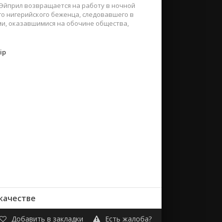
 Эйприл возвращается на работу в ночной
го нигерийского беженца, следовавшего в
ми, оказавшимися на обочине общества,
ip
качестве
Добавить в закладки
Есть жалоба?