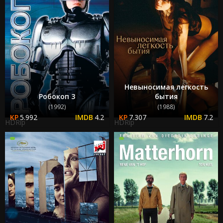
Невыносимая легкость
Робокоп 3
бытия
(1992)
(1988)
5.992
4.2
7.307
7.2
HDRip
HDRip