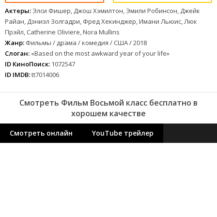
Актеры:
Элси Фишер, Джош Хэмилтон, Эмили Робинсон, Джейк
Райан, Дэниэл Золгадри, Фред Хекинджер, Имани Льюис, Люк
Прэйл, Catherine Oliviere, Nora Mullins
Жанр:
Фильмы / драма / комедия / США / 2018
Слоган:
«Based on the most awkward year of your life»
ID КиноПоиск:
1072547
ID IMDB:
tt7014006
Смотреть Фильм Восьмой класс бесплатно в
хорошем качестве
Смотреть онлайн
YouTube трейлер