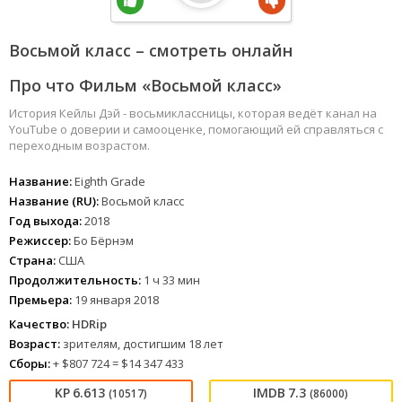
Восьмой класс – смотреть онлайн
Про что Фильм «Восьмой класс»
История Кейлы Дэй - восьмиклассницы, которая ведёт канал на
YouTube о доверии и самооценке, помогающий ей справляться с
переходным возрастом.
Название:
Eighth Grade
Название (RU):
Восьмой класс
Год выхода:
2018
Режиссер:
Бо Бёрнэм
Страна:
США
Продолжительность:
1 ч 33 мин
Премьера:
19 января 2018
Качество:
HDRip
Возраст:
зрителям, достигшим 18 лет
Сборы:
+ $807 724 = $14 347 433
6.613
7.3
(10517)
(86000)