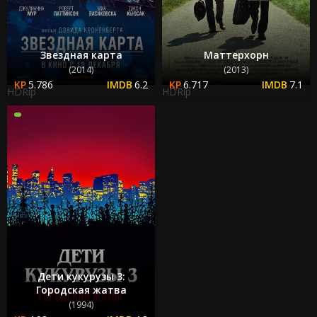
Звездная карта
Маттерхорн
(2014)
(2013)
5.786
6.2
6.717
7.1
HDRip
HDRip
Дети кукурузы 3:
Городская жатва
(1994)