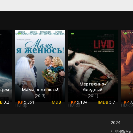
2024
2025
Мертвенно-
нцем
Мама, я женюсь!
бледный
(2013)
(2011)
3.2
5.351
5.184
5.7
7
HDRip
HDRip
HDRip
2024
Фильмы 