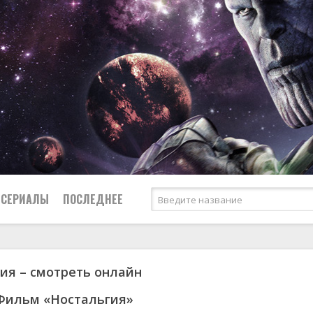
СЕРИАЛЫ
ПОСЛЕДНЕЕ
ия – смотреть онлайн
я
биография
Россия
Австралия
1952
1955
боевик
США
Аргентина
1953
1963
Фильм «Ностальгия»