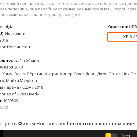
вестерн
СССР
Бельгия
1954
1977
е пожилой женщины заставляет ее пересмотреть собственные ценнос
военный
Австралия
Болгария
1955
1978
ирая пепелище, она перебирает самые разные предметы, порой сов
в воспоминания о давно прошедших днях.
детектив
Австрия
Бразилия
1956
1980
документальный
Азербайджан
Великобритания
1957
1982
stalgia
Качество:
HDR
лых
драма
Аргентина
Германия
1958
1984
):
Ностальгия
5.4
2018
альный
история
Багамы
Греция
1959
1989
арк Пеллингтон
комедия
Беларусь
Дания
1960
1996
криминал
Бельгия
Казахстан
1961
1997
льность:
1 ч 54 мин
мелодрама
Болгария
Канада
1963
1998
января 2018
етражка
приключения
Бразилия
Китай
1964
2000
 Хэмм, Эллен Бёрстин, Кэтрин Кинер, Брюс Дерн, Джон Ортис, Ник О
семейный
Великобритания
Корея Южная
1965
2002
со, Майки Мэдисон
 / драма / США / 2018
а
спорт
Венгрия
Мексика
1966
2003
ries of Lives Lived»
триллер
Вьетнам Северный
Польша
1967
2004
:
1009509
ужасы
Германия (ГДР)
Португалия
1968
2005
6222
ния
фантастика
Германия (ФРГ)
Румыния
1969
2006
фэнтези
Гонконг
Турция
1970
2007
отреть Фильм Ностальгия бесплатно в хорошем качес
музыка
Греция
Франция
1971
2008
Свет
Грузия
Швеция
1972
2009