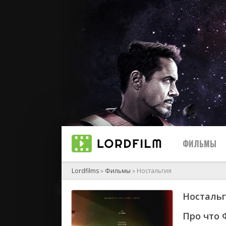
ФИЛЬМЫ
Lordfilms
»
Фильмы
» Ностальгия
Ностальг
биографи
боевик
Про что 