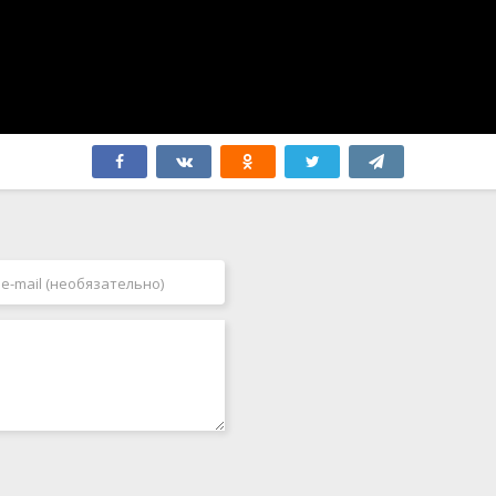
Филиппины
2007
Финляндия
2008
Франция
2009
Хорватия
2010
Чад
2011
Чехия
2012
Чехословакия
2013
Чили
2014
Швейцария
2015
Швеция
2016
ЮАР
2017
Япония
2018
2019
2020
2021
2022
2023