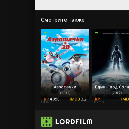
Смотрите также
Аэротачки
Едины под Сол
(2012)
(2017)
4.058
3.2
HDRip
HDRip