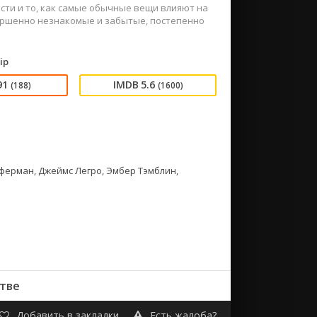
ти и то, как самые обычные вещи влияют на
ершенно незнакомые и забытые, постепенно
ip
91
5.6
(188)
(1600)
фферман, Джеймс Легро, Эмбер Тэмблин,
тве
Добавить в закладки
Есть жалоба?