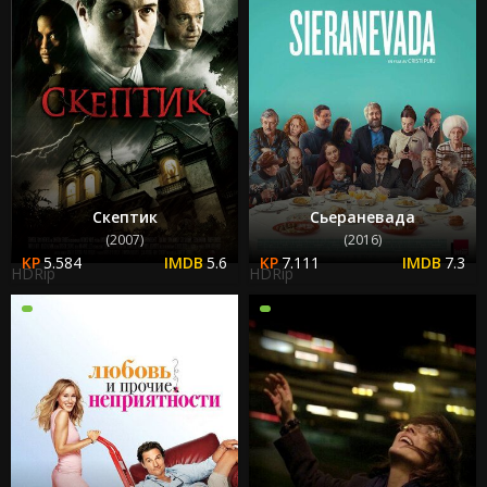
Скептик
Сьераневада
(2007)
(2016)
5.584
5.6
7.111
7.3
HDRip
HDRip