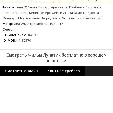
Актеры:
Ана О'Райли, Ричард Армитедж, Изабелла Скорупко,
Рэйчел Мелвин, Кевин Зегерс, Хейли Джоэл Осмент, Джессика
Ойелоуо, Мэттью Дель Негро, Эмма Фитцпатрик, Дэмиен Лик
Жанр:
Фильмы / триллер / США / 2017
Слоган:
-
ID КиноПоиск:
844190
ID IMDB:
tt4185370
Смотреть Фильм Лунатик бесплатно в хорошем
качестве
Смотреть онлайн
YouTube трейлер