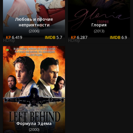
Любовь и прочие
неприятности
Глория
(2006)
(2013)
6.419
5.7
6.287
6.9
HDRip
HDRip
Формула Эдема
(2000)