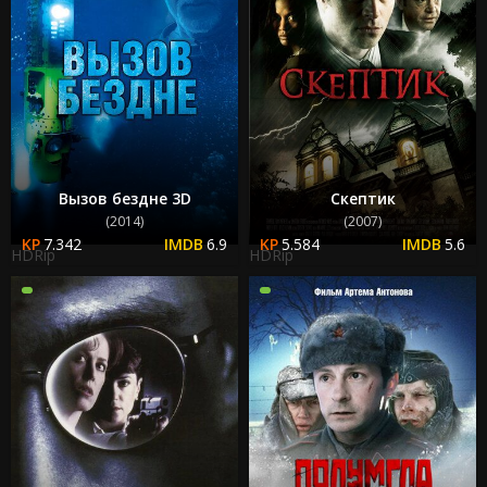
Вызов бездне 3D
Скептик
(2014)
(2007)
7.342
6.9
5.584
5.6
HDRip
HDRip