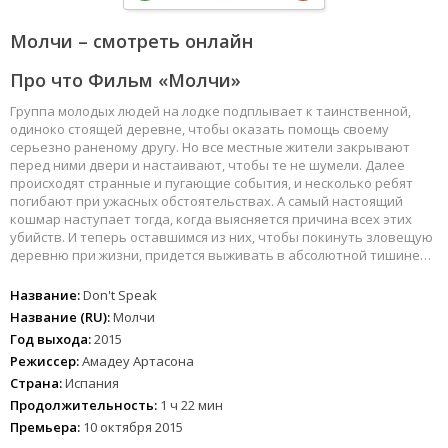
Молчи – смотреть онлайн
Про что Фильм «Молчи»
Группа молодых людей на лодке подплывает к таинственной,
одиноко стоящей деревне, чтобы оказать помощь своему
серьезно раненому другу. Но все местные жители закрывают
перед ними двери и настаивают, чтобы те не шумели. Далее
происходят странные и пугающие события, и несколько ребят
погибают при ужасных обстоятельствах. А самый настоящий
кошмар наступает тогда, когда выясняется причина всех этих
убийств. И теперь оставшимся из них, чтобы покинуть зловещую
деревню при жизни, придется выживать в абсолютной тишине…
Название:
Don't Speak
Название (RU):
Молчи
Год выхода:
2015
Режиссер:
Амадеу Артасона
Страна:
Испания
Продолжительность:
1 ч 22 мин
Премьера:
10 октября 2015