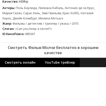
Качество:
HDRip
Актеры:
Поль Баулида, Лилиана Кабаль, Антонио де ла Крус,
Мария Галан, Сарас Хиль, Эми Гвильям, Крис Хоббс, Наталия
Херес, Джейк Клэмбург, Мелина Мэтьюз
Жанр:
Фильмы / детектив / триллер / ужасы / 2015
Слоган:
«Can you keep a secret?»
ID КиноПоиск:
685047
Смотреть Фильм Молчи бесплатно в хорошем
качестве
Смотреть онлайн
YouTube трейлер