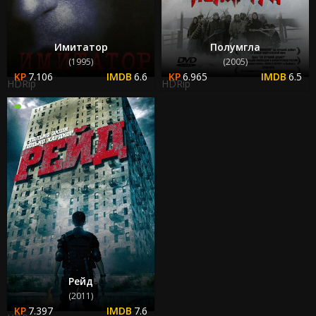
Имитатор
Полумгла
(1995)
(2005)
7.106
6.6
6.965
6.5
HDRip
HDRip
Рейд
(2011)
7.397
7.6