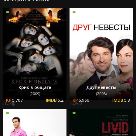
Крик в общаге
Друг невесты
(2009)
(2008)
5.707
5.2
6.956
5.8
HDRip
HDRip