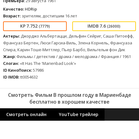
Премьера:
29 августа 1961
Качество:
HDRip
Возраст:
зрителям, достигшим 16 лет
7.752
7.6
(7779)
(26000)
Актеры:
Джорджо Альбертацци, Дельфин Сейриг, Саша Питоефф,
Франсуаз Бертен, Люси Гарсиа-Виль, Элена Корнель, Франсуаза
Спира, Карин Тоше-Миттлер, Пьер Барбо, Вильгельм фон Дик
Жанр:
Фильмы / детектив / драма / мелодрама / Франция / 1961
Слоган:
«It Has The 'Marienbad Look'»
ID КиноПоиск:
57986
ID IMDB:
tt0054632
Смотреть Фильм В прошлом году в Мариенбаде
бесплатно в хорошем качестве
Смотреть онлайн
YouTube трейлер