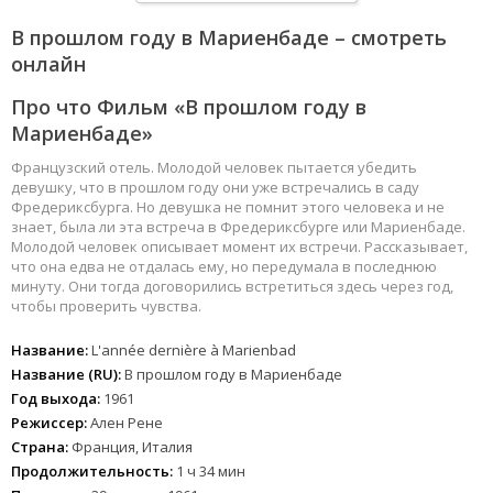
В прошлом году в Мариенбаде – смотреть
онлайн
Про что Фильм «В прошлом году в
Мариенбаде»
Французский отель. Молодой человек пытается убедить
девушку, что в прошлом году они уже встречались в саду
Фредериксбурга. Но девушка не помнит этого человека и не
знает, была ли эта встреча в Фредериксбурге или Мариенбаде.
Молодой человек описывает момент их встречи. Рассказывает,
что она едва не отдалась ему, но передумала в последнюю
минуту. Они тогда договорились встретиться здесь через год,
чтобы проверить чувства.
Название:
L'année dernière à Marienbad
Название (RU):
В прошлом году в Мариенбаде
Год выхода:
1961
Режиссер:
Ален Рене
Страна:
Франция, Италия
Продолжительность:
1 ч 34 мин