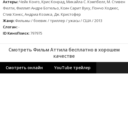
Актеры:
Чейк Конго, Крис Конрад, Микайла С. Кэмпбелл, М. Стивен
Фелти, Филлип Андре Ботельо, Ксин Сарит Вуку, Пончо Ходжес,
Стив Хэнкс, Андриа Козика, Дж. Кристофер
Жанр:
Фильмы / боевик / триллер / ужасы / США / 2013
Слоган:
-
ID КиноПоиск:
797975
Смотреть Фильм Аттила бесплатно в хорошем
качестве
Смотреть онлайн
YouTube трейлер