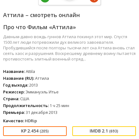
Аттила – смотреть онлайн
Про что Фильм «Аттила»
Давным-давно вождь гуннов Аттила покинул этот мир. Спустя
1500 лет люди потревожили дух великого завоевателя.
Пробудившийся после полторы тысячи лет сна Аттила вновь стал
сеять хаос и разрушения. Воскресшему древнему воину пытается
противостоять элитный военный отряд...
Название:
Attila
Название (RU):
Аттила
Год выхода:
2013
Режиссер:
Эммануэль Итье
Страна:
США
Продолжительность:
1 ч 25 мин
Премьера:
31 декабря 2013
Качество:
HDRip
2.454
2.1
(205)
(693)