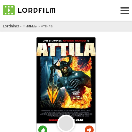
Lordfilms
»
Фильмы
» Аттила