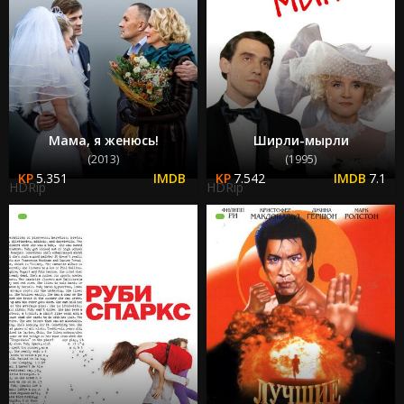
Мама, я женюсь!
Ширли-мырли
(2013)
(1995)
5.351
7.542
7.1
HDRip
HDRip