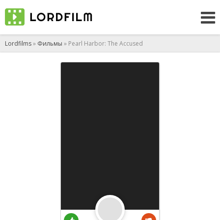
Lordfilms
»
Фильмы
» Pearl Harbor: The Accused