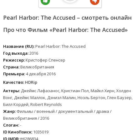
Pearl Harbor: The Accused – смотреть онлайн
Про что Фильм «Pearl Harbor: The Accused»
Название (RU):
Pearl Harbor: The Accused
Год выхода:
2016
Режиссер:
Кристофер Спенсер
Страна:
Великобритания
Премьера:
4 декабря 2016
Качество:
HDRip
Актеры:
Джеймс Лафазанос, Кристиан Пол, Майкл Хирн, Холден
Вонг, Джеймс Маллок, Дэниэл Малин, Ноэль Бертон, Глен Баузер,
Билл Кордей, Robert Reynolds
Жанр:
Фильмы / военный / документальный / драма /
Великобритания / 2016
Слоган:
-
ID КиноПоиск:
1035019
ID IMDB:
tt6286834