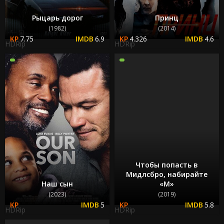
Рыцарь дорог
Принц
(1982)
(2014)
7.75
6.9
4.326
4.6
HDRip
HDRip
Чтобы попасть в
Мидлсбро, набирайте
Наш сын
«М»
(2023)
(2019)
5
5.8
HDRip
HDRip