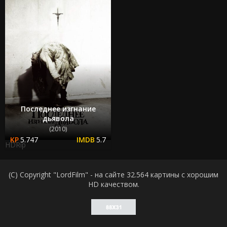
Последнее изгнание
дьявола
(2010)
5.747
5.7
HDRip
(C) Copyright "LordFilm" - на сайте 32.564 картины с хорошим
HD качеством.