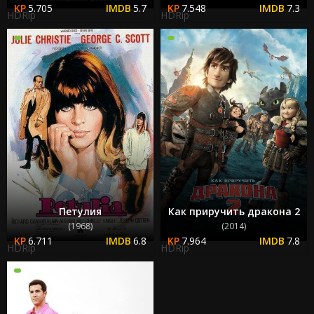
5.705
5.7
7.548
7.3
HDRip
HDRip
Петулия
Как приручить дракона 2
(1968)
(2014)
6.711
6.8
7.964
7.8
HDRip
HDRip