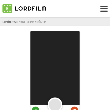
Lordfilms
» Молчание добычи