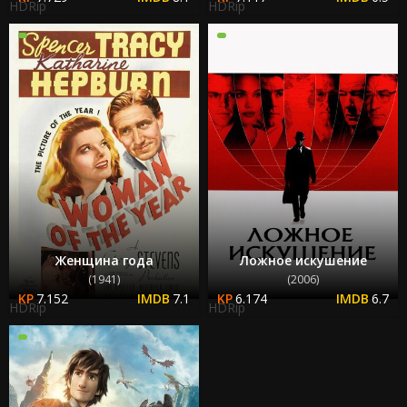
HDRip
HDRip
Женщина года
Ложное искушение
(1941)
(2006)
7.152
7.1
6.174
6.7
HDRip
HDRip